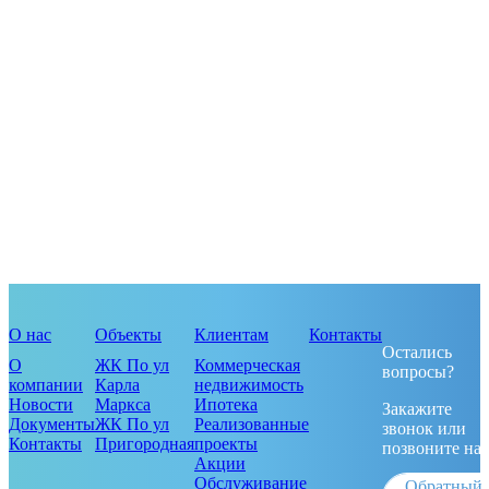
О нас
Объекты
Клиентам
Контакты
Остались
О
ЖК По ул
Коммерческая
вопросы?
компании
Карла
недвижимость
Новости
Маркса
Ипотека
Закажите
Документы
ЖК По ул
Реализованные
звонок или
Контакты
Пригородная
проекты
позвоните на
Акции
Обслуживание
Обратный