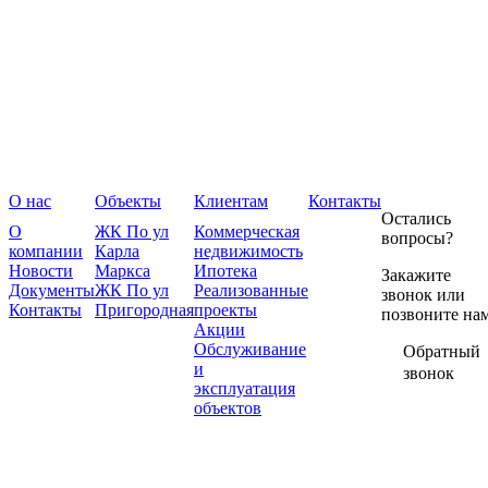
О нас
Объекты
Клиентам
Контакты
Остались
О
ЖК По ул
Коммерческая
вопросы?
компании
Карла
недвижимость
Новости
Маркса
Ипотека
Закажите
Документы
ЖК По ул
Реализованные
звонок или
Контакты
Пригородная
проекты
позвоните на
Акции
Обслуживание
Обратный
и
звонок
эксплуатация
объектов