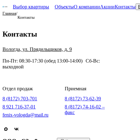
Выбор квартиры
Объекты
О компании
Акции
Контакты
Главная
/
Контакты
Нов
Контакты
Эта
пок
Вологда, ул. Прядильщиков, д. 9
Обс
и
Пн-Пт: 08:30-17:30 (обед 13:00-14:00) Сб-Вс:
экс
выходной
объ
Отдел продаж
Приемная
8 (8172) 703-701
8 (8172) 73-62-39
8 921 716-37-01
8 (8172) 74-16-02 –
факс
fenix-vologda@mail.ru