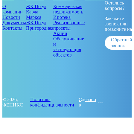
Остались
О
ЖК По ул
Коммерческая
вопросы?
компании
Карла
недвижимость
Новости
Маркса
Ипотека
Закажите
Документы
ЖК По ул
Реализованные
звонок или
Контакты
Пригородная
проекты
позвоните на
Акции
Обслуживание
Обратный
и
звонок
эксплуатация
объектов
© 2026,
Политика
Сделано
ФЕНИКС
конфиденциальности
в