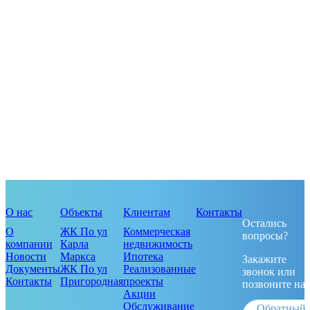
О нас
Объекты
Клиентам
Контакты
Остались
О
ЖК По ул
Коммерческая
вопросы?
компании
Карла
недвижимость
Новости
Маркса
Ипотека
Закажите
Документы
ЖК По ул
Реализованные
звонок или
Контакты
Пригородная
проекты
позвоните на
Акции
Обслуживание
Обратный