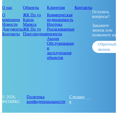
О нас
Объекты
Клиентам
Контакты
Остались
О
ЖК По ул
Коммерческая
вопросы?
компании
Карла
недвижимость
Новости
Маркса
Ипотека
Закажите
Документы
ЖК По ул
Реализованные
звонок или
Контакты
Пригородная
проекты
позвоните на
Акции
Обслуживание
Обратный
и
звонок
эксплуатация
объектов
© 2026,
Политика
Сделано
ФЕНИКС
конфиденциальности
в