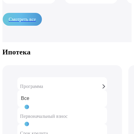
Смотреть все
Ипотека
Программа
Стоимость
8 571 380 ₽
Первоначальный взнос
50 %
4 285 690 ₽
Срок кредита