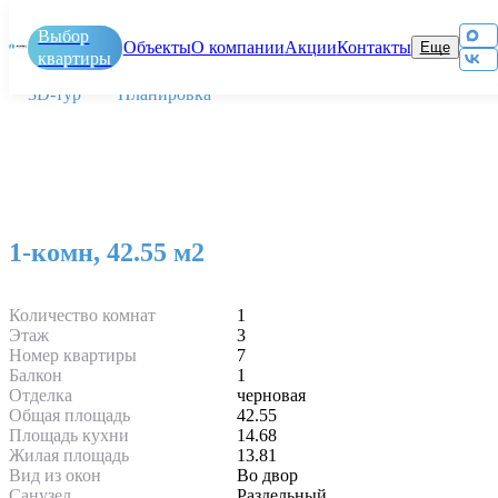
Выбор
Главная
/
ЖК По ул Карла Маркса
/
Объекты
О компании
Акции
Контакты
Еще
1-комн, 42.55 м2
квартиры
3D-тур
Планировка
Новостройки
К
н
Этапы
покупки
И
Обслуживание
Д
1-комн, 42.55 м2
и
Р
эксплуатация
п
объектов
Количество комнат
1
Этаж
3
Номер квартиры
7
Балкон
1
Отделка
черновая
Общая площадь
42.55
Площадь кухни
14.68
Жилая площадь
13.81
Вид из окон
Во двор
Санузел
Раздельный