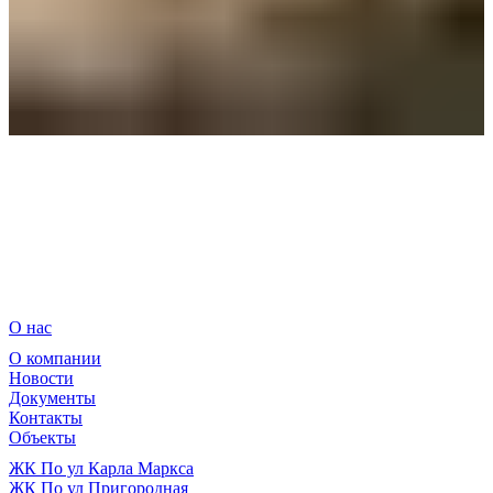
О нас
О компании
Новости
Документы
Контакты
Объекты
ЖК По ул Карла Маркса
ЖК По ул Пригородная