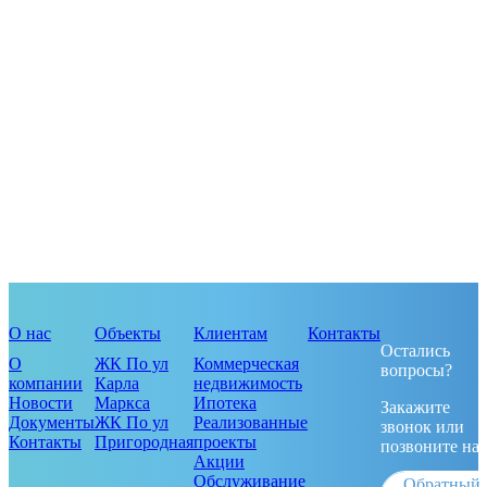
О нас
Объекты
Клиентам
Контакты
Остались
О
ЖК По ул
Коммерческая
вопросы?
компании
Карла
недвижимость
Новости
Маркса
Ипотека
Закажите
Документы
ЖК По ул
Реализованные
звонок или
Контакты
Пригородная
проекты
позвоните на
Акции
Обслуживание
Обратный