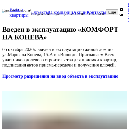
Выбор
Главная
/
Новости
/
Объекты
О компании
Акции
Контакты
Еще
Введен в эксплуатацию «КОМФОРТ НА КОНЕВА»
квартиры
Введен в эксплуатацию «КОМФОРТ
Новостройки
К
НА КОНЕВА»
н
Этапы
05 октября 2020г. введен в эксплуатацию жилой дом по
покупки
И
ул.Маршала Конева, 15-А в г.Вологде. Приглашаем Всех
участников долевого строительства для приемки квартир,
Обслуживание
Д
подписания актов приема-передачи и получения ключей.
и
Р
эксплуатация
п
объектов
Просмотр разрешения на ввод объекта в эксплуатацию