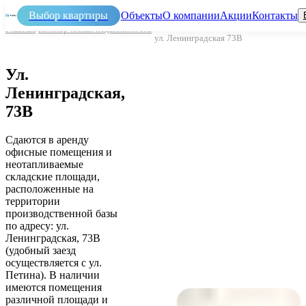
Выбор квартиры
Объекты
О компании
Акции
Контакты
Главная
/
Коммерческая недвижимость
/
ул. Ленинградская 73В
Нов
Ул.
Эта
Ленинградская,
пок
73В
Обс
и
Сдаются в аренду
экс
офисные помещения и
объ
неотапливаемые
складские площади,
расположенные на
территории
производственной базы
по адресу: ул.
Ленинградская, 73В
(удобный заезд
осуществляется с ул.
Петина). В наличии
имеются помещения
различной площади и