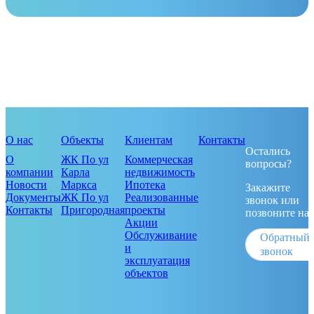
О нас
Объекты
Клиентам
Контакты
Остались
О
ЖК По ул
Коммерческая
вопросы?
компании
Карла
недвижимость
Новости
Маркса
Ипотека
Закажите
Документы
ЖК По ул
Реализованные
звонок или
Контакты
Пригородная
проекты
позвоните на
Акции
Обслуживание
Обратный
и
звонок
эксплуатация
объектов