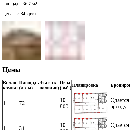
Площадь: 36,7 м2
Цена: 12 845 руб.
Цены
Кол-во
Площадь
Этаж (в
Цена
Планировка
Брониро
комнат
(кв. м)
наличии)
(руб.)
10
Сдается
1
72
-
800
аренду
10
Сдается
1
31
-