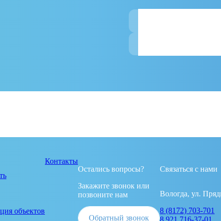
Имя
Телефон
Контакты
Остались вопросы?
Связаться с нами
ть
Закажите звонок или
Вологда, ул. Пряд
позвоните нам
8 (8172) 703-701
ция объектов
Обратный звонок
8 921 716-37-01