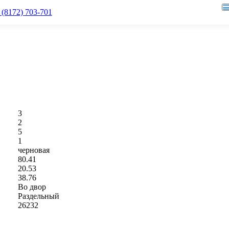
 (8172) 703-701
Материнский капитал
Вологда, ул. Прядильщиков, д. 9
Новости
Пн-Пт: 08:30-17:30 (обед 13:00-
Трейд-ин
14:00) Сб-Вс: выходной
Рассрочка
fenix-vologda@mail.ru
3
2
5
1
черновая
80.41
20.53
38.76
Во двор
Раздельный
26232