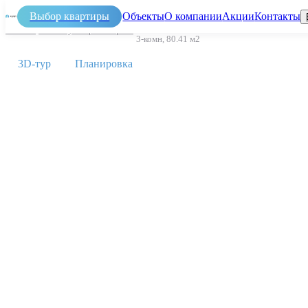
Выбор квартиры
Объекты
О компании
Акции
Контакты
Главная
/
ЖК По ул Карла Маркса
/
3-комн, 80.41 м2
Н
3D-тур
Планировка
Э
О
э