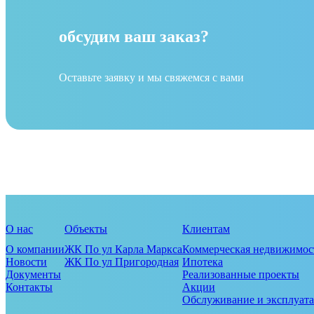
обсудим ваш заказ?
Оставьте заявку и мы свяжемся с вами
О нас
Объекты
Клиентам
О компании
ЖК По ул Карла Маркса
Коммерческая недвижимос
Новости
ЖК По ул Пригородная
Ипотека
Документы
Реализованные проекты
Контакты
Акции
Обслуживание и эксплуата