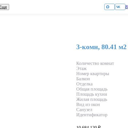
8
Еще
овостройки
Коммерческая
недвижимость
тапы покупки
Ипотека
бслуживание и
3-комн, 80.41 м2
ксплуатация объектов
Документы
Реализованные проекты
Количество комнат
Этаж
Номер квартиры
Балкон
Отделка
Общая площадь
Площадь кухни
Жилая площадь
Вид из окон
Санузел
Идентификатор
10 684 120 ₽