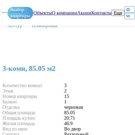
Выбор
Главная
/
ЖК По ул Карла Маркса
/
Объекты
О компании
Акции
Контакты
Еще
3-комн, 85.05 м2
квартиры
3D-тур
Планировка
Новостройки
К
н
Этапы
покупки
И
Обслуживание
Д
3-комн, 85.05 м2
и
Р
эксплуатация
п
объектов
Количество комнат
3
Этаж
2
Номер квартиры
15
Балкон
1
Отделка
черновая
Общая площадь
85.05
Площадь кухни
20.71
Жилая площадь
46.9
Вид из окон
Во двор
Санузел
Раздельный